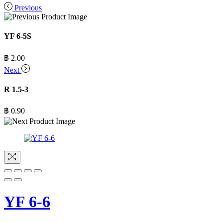
Previous
YF 6-5S
฿
2.00
Next
R 1.5-3
฿
0.90
YF 6-6