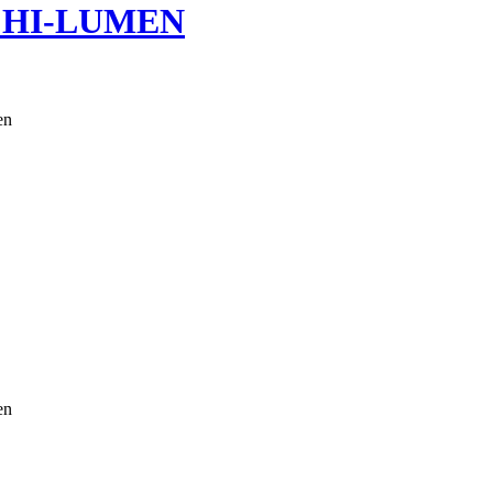
 HI-LUMEN
en
en