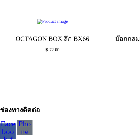
OCTAGON BOX ลึก BX66
บ๊อกกลม
฿
72.00
หยิบใส่ตะกร้า
Add to Wishlist
Add to Wishlist
ช่องทางติดต่อ
Face
Pho
boo
ne
k-f