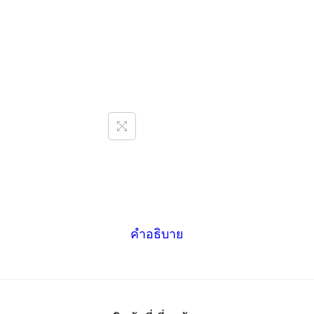
8
0
/
1
6
B
K
ชิ้
น
คำอธิบาย