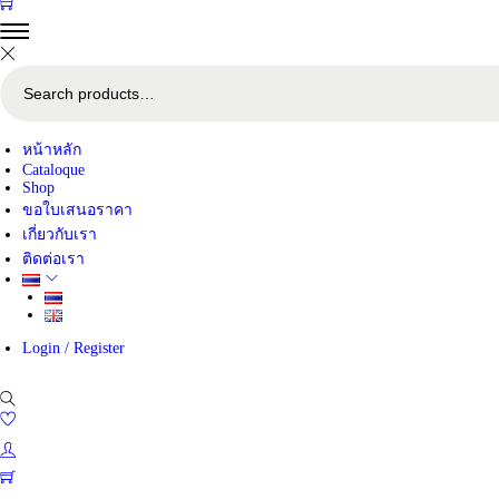
0
S
e
a
r
c
หน้าหลัก
h
Cataloque
f
Shop
o
ขอใบเสนอราคา
r
:
เกี่ยวกับเรา
>
ติดต่อเรา
Login / Register
0
0