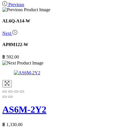
Previous
AL6Q-A14-W
Next
AP8M122-W
฿
592.00
AS6M-2Y2
฿
1,330.00