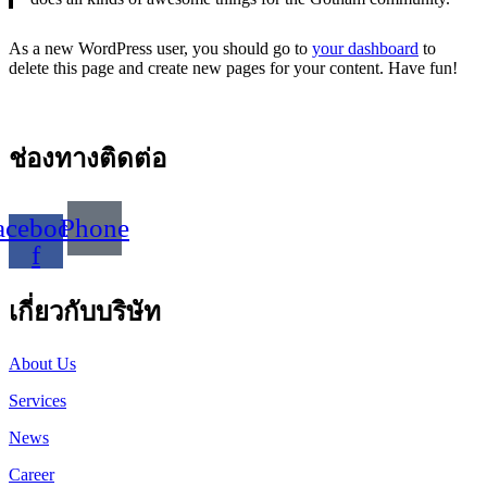
As a new WordPress user, you should go to
your dashboard
to
delete this page and create new pages for your content. Have fun!
ช่องทางติดต่อ
acebook-
Phone
f
เกี่ยวกับบริษัท
About Us
Services
News
Career