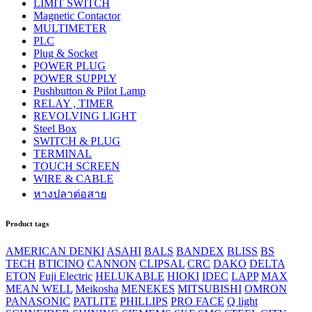
LIMIT SWITCH
Magnetic Contactor
MULTIMETER
PLC
Plug & Socket
POWER PLUG
POWER SUPPLY
Pushbutton & Pilot Lamp
RELAY , TIMER
REVOLVING LIGHT
Steel Box
SWITCH & PLUG
TERMINAL
TOUCH SCREEN
WIRE & CABLE
หางปลาต่อสาย
Product tags
AMERICAN DENKI
ASAHI
BALS
BANDEX
BLISS
BS
TECH
BTICINO
CANNON
CLIPSAL
CRC
DAKO
DELTA
ETON
Fuji Electric
HELUKABLE
HIOKI
IDEC
LAPP
MAX
MEAN WELL
Meikosha
MENEKES
MITSUBISHI
OMRON
PANASONIC
PATLITE
PHILLIPS
PRO FACE
Q light