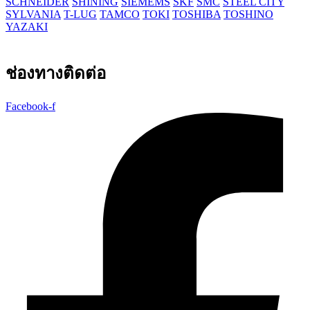
SCHNEIDER
SHINING
SIEMEMS
SKF
SMC
STEEL CITY
SYLVANIA
T-LUG
TAMCO
TOKI
TOSHIBA
TOSHINO
YAZAKI
ช่องทางติดต่อ
Facebook-f