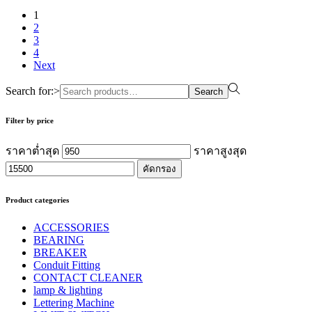
1
2
3
4
Next
Search for:>
Search
Filter by price
ราคาต่ำสุด
ราคาสูงสุด
คัดกรอง
Product categories
ACCESSORIES
BEARING
BREAKER
Conduit Fitting
CONTACT CLEANER
lamp & lighting
Lettering Machine